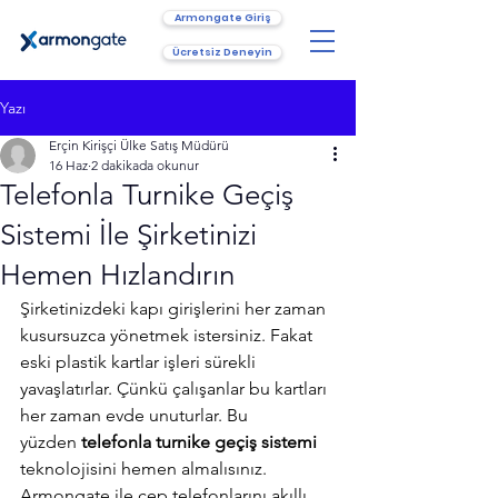
Armongate Giriş
Ücretsiz Deneyin
Yazı
Erçin Kirişçi Ülke Satış Müdürü
16 Haz
2 dakikada okunur
Telefonla Turnike Geçiş
Sistemi İle Şirketinizi
Hemen Hızlandırın
Şirketinizdeki kapı girişlerini her zaman 
kusursuzca yönetmek istersiniz. Fakat 
eski plastik kartlar işleri sürekli 
yavaşlatırlar. Çünkü çalışanlar bu kartları 
her zaman evde unuturlar. Bu 
yüzden 
telefonla turnike geçiş sistemi 
teknolojisini hemen almalısınız. 
Armongate ile cep telefonlarını akıllı 