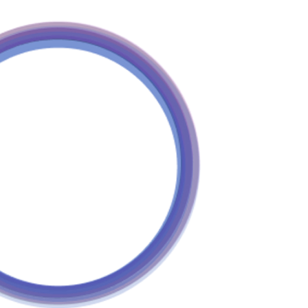
Geçiş
Metotları