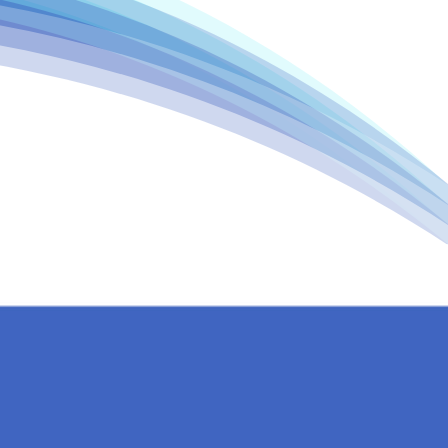
zellikleri
da yer alan
lanır.