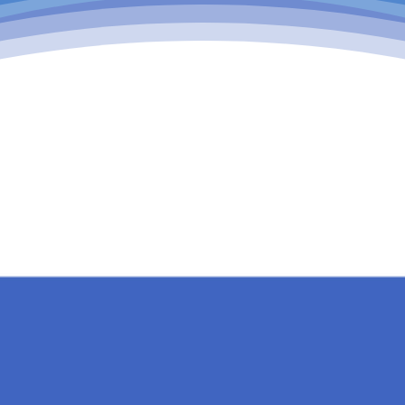
 telefonların Bluetooth, NFC, QR (karekod) gibi ö
arak ya da T.C. kimlik kartları ve pasaportlar
Z datası okutularak, temassız, hızlı geçiş sağ