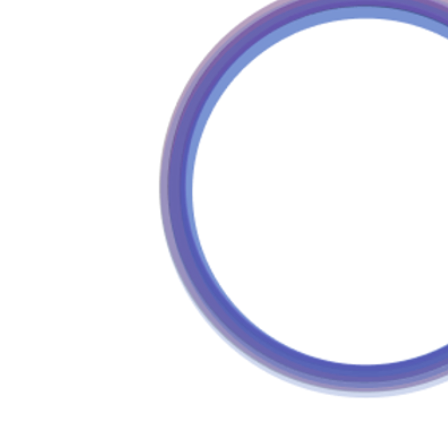
Pasaport
T.C. Kimlik