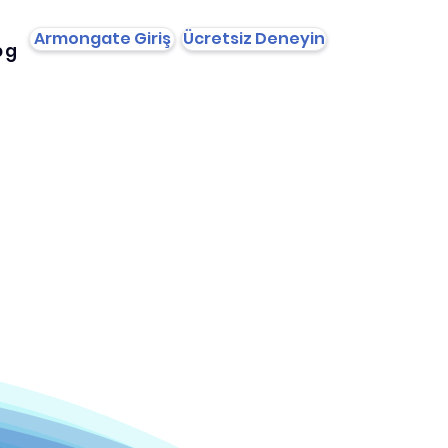
Armongate Giriş
Ücretsiz Deneyin
og
rol