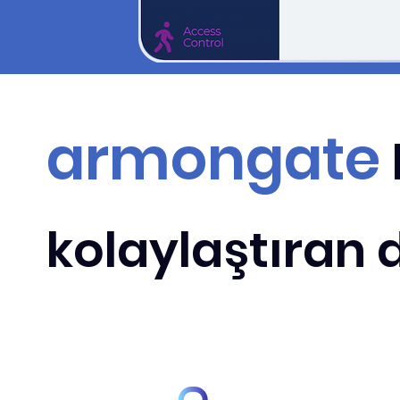
armongate
kolaylaştıran d