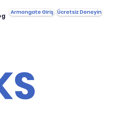
Armongate Giriş
Ücretsiz Deneyin
og
KS