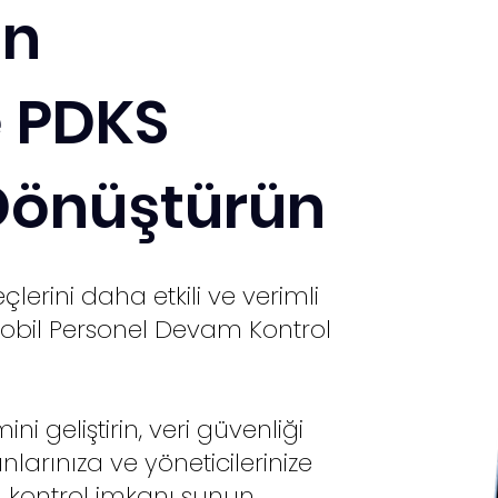
In
e PDKS
 Dönüştürün
eçlerini daha etkili ve verimli
obil Personel Devam Kontrol
ni geliştirin, veri güvenliği
rınıza ve yöneticilerinize
kontrol imkanı sunun.