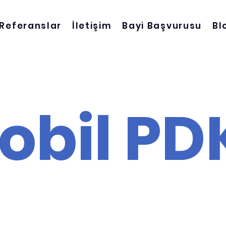
Referanslar
İletişim
Bayi Başvurusu
Bl
obil PD