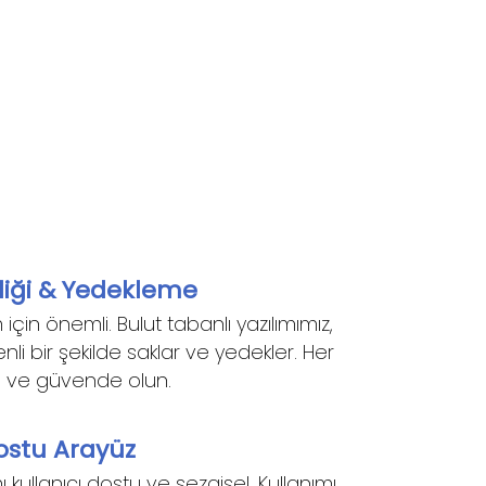
liği & Yedekleme
m için önemli. Bulut tabanlı yazılımımız,
enli bir şekilde saklar ve yedekler. Her
 ve güvende olun.
Dostu Arayüz
 kullanıcı dostu ve sezgisel. Kullanımı