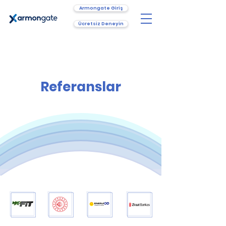
Armongate Giriş
Ücretsiz Deneyin
Referanslar