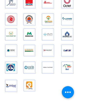
İletişim
Armongate