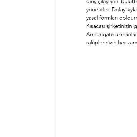
giriş çıkışlarını bulu
yönetirler. Dolayısıyl
yasal formları doldurm
Kısacası şirketinizin 
Armongate uzmanlarına
rakiplerinizin her z