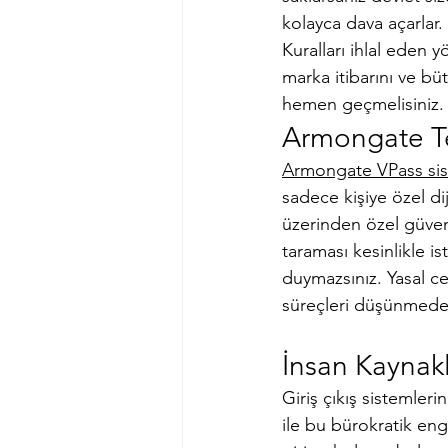
kolayca dava açarlar
Kuralları ihlal eden y
marka itibarını ve büt
hemen geçmelisiniz.
Armongate Te
Armongate VPass si
sadece kişiye özel diji
üzerinden özel güvenl
taraması kesinlikle i
duymazsınız. Yasal ce
süreçleri düşünmeden
İnsan Kaynakl
Giriş çıkış sistemler
ile bu bürokratik eng