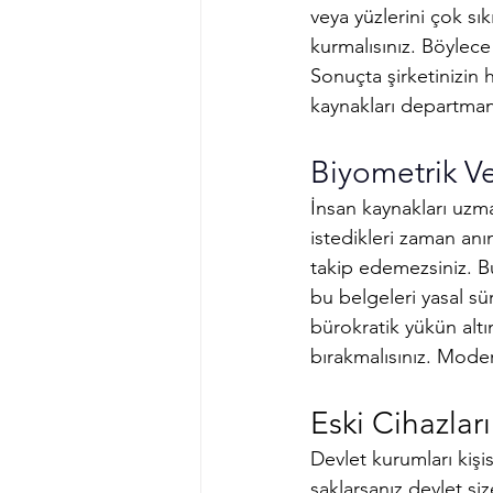
veya yüzlerini çok sı
kurmalısınız. Böylece 
Sonuçta şirketinizin 
kaynakları departmanı
Biyometrik Ve
İnsan kaynakları uzman
istedikleri zaman anın
takip edemezsiniz. Bu
bu belgeleri yasal sür
bürokratik yükün altı
bırakmalısınız. Moder
Eski Cihazları
Devlet kurumları kişis
saklarsanız devlet siz