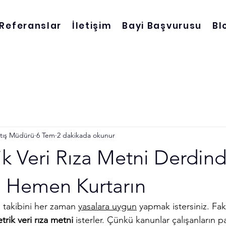
Referanslar
İletişim
Bayi Başvurusu
Bl
Satış Müdürü
6 Tem
2 dakikada okunur
k Veri Rıza Metni Derdin
zi Hemen Kurtarın
 takibini her zaman 
yasalara uygun
 yapmak istersiniz. Fak
rik veri rıza metni
 isterler. Çünkü kanunlar çalışanların pa