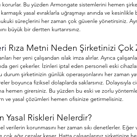
kı korurlar. Bu yüzden Armongate sistemlerini hemen şirke
karmaşık yasal evraklarla uğraşmayı anında ve kesinlikle bit
hukuki süreçlerini her zaman çok güvenle yönetirsiniz. Ayr
nı büyük bir dertten kurtarırsınız.
ri 
Rıza Metni Neden Şirketinizi Çok 
ları her yeni çalışandan ıslak imza alırlar. Ayrıca çalışanlar
da geri çekerler. İzinleri iptal eden personeli eski cihazlar
 durum şirketinizin günlük operasyonlarını her zaman yava
eler boyunca fiziksel dolaplarda saklarsınız. Dolayısıyla ci
na hemen girersiniz. Bu yüzden bu eski ve zorlu yöntemle
n ve yasal çözümleri hemen ofisinize getirmelisiniz.
n Yasal Riskleri Nelerdir?
el verilerin korunmasını her zaman sıkı denetlerler. Eğer ver
e çok ağır cezalar keser. Hatta çalışanlarınız şirketinize 