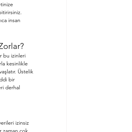
tinize 
irirsiniz. 
ıca insan 
Zorlar?
 bu izinleri 
la kesinlikle 
şlatır. Üstelik 
ddi bir 
ri derhal 
ileri izinsiz 
her zaman çok 