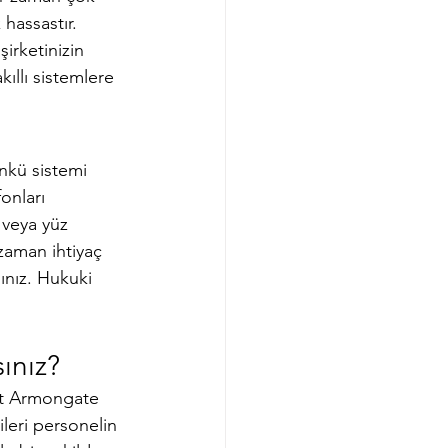
hassastır. 
şirketinizin 
kıllı sistemlere 
ünkü sistemi 
fonları 
 veya yüz 
zaman ihtiyaç 
ınız. Hukuki 
ınız?
kat Armongate 
ileri personelin 