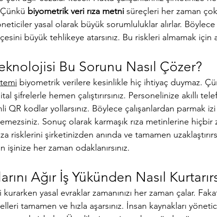
. Çünkü 
biyometrik veri rıza metni
 süreçleri her zaman çok 
öneticiler yasal olarak büyük sorumluluklar alırlar. Böylece 
çesini büyük tehlikeye atarsınız. Bu riskleri almamak için a
knolojisi Bu Sorunu Nasıl Çözer?
stemi
 biyometrik verilere kesinlikle hiç ihtiyaç duymaz. Ç
tal şifrelerle hemen çalıştırırsınız. Personelinize akıllı tele
i QR kodlar yollarsınız. Böylece çalışanlardan parmak izi
stemezsiniz. Sonuç olarak karmaşık rıza metinlerine hiçbir 
za risklerini şirketinizden anında ve tamamen uzaklaştırırs
 işinize her zaman odaklanırsınız.
arını Ağır İş Yükünden Nasıl Kurtarırs
ini kurarken yasal evraklar zamanınızı her zaman çalar. Fa
elleri tamamen ve hızla aşarsınız. İnsan kaynakları yönetic