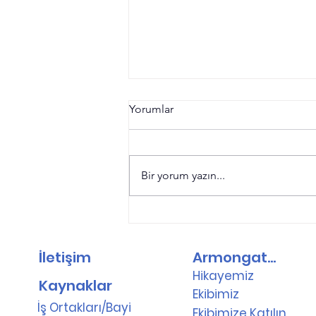
Yorumlar
Bir yorum yazın...
Web Tabanlı PDKS Programı
İletişim
Armongate
Hikayemiz
Kaynaklar
Ekibimiz
İş Ortakları/Bayi
Ekibimize Katılın