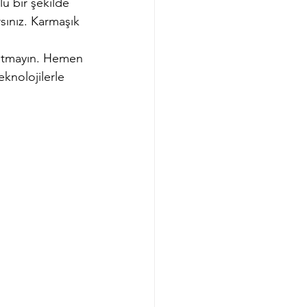
lu bir şekilde 
rsınız. Karmaşık 
şlatmayın. Hemen 
eknolojilerle 