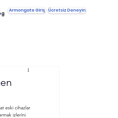
Armongate Giriş
Ücretsiz Deneyin
og
den
at eski cihazlar 
rmak izlerini 