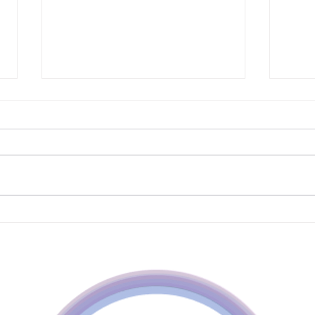
Web 
PDKS Programı Full