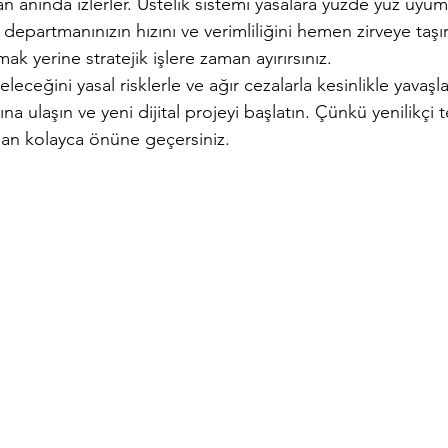
ttan anında izlerler. Üstelik sistemi yasalara yüzde yüz uyum
a departmanınızın hızını ve verimliliğini hemen zirveye taşı
ak yerine stratejik işlere zaman ayırırsınız.
geleceğini yasal risklerle ve ağır cezalarla kesinlikle yava
 ulaşın ve yeni dijital projeyi başlatın. Çünkü yenilikçi t
aman kolayca önüne geçersiniz.