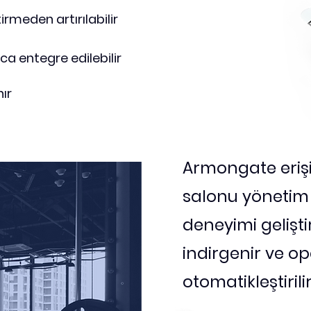
rmeden artırılabilir
ca entegre edilebilir
ır
Armongate erişi
salonu yönetim 
deneyimi gelişti
indirgenir ve o
otomatikleştirilir