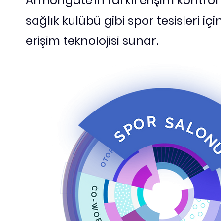
Armongate'in farklı erişim kontrol
sağlık kulübü gibi spor tesisleri içi
erişim teknolojisi sunar.