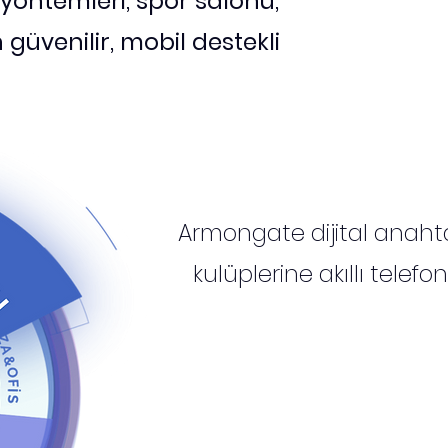
 yöntemleri, spor salonu,
n güvenilir, mobil destekli
Armongate dijital anahta
kulüplerine akıllı telefon