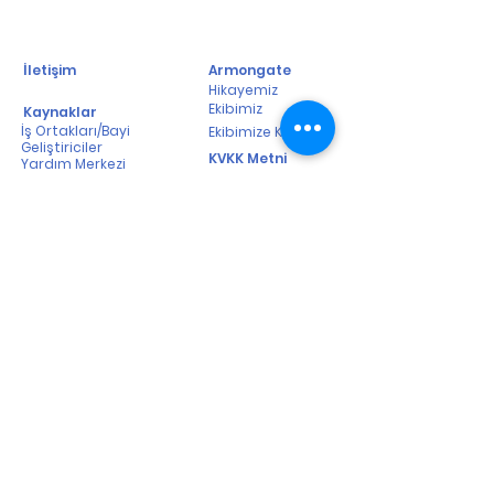
İletişim
Armongate
Hikayemiz
Ekibimiz
Kaynaklar
İş Ortakları/Bayi
Ekibimize Katılın
Geliştiriciler
KVKK Metni
Yardım Merkezi
Başarı Hikayeleri
Çerez Politikası
Kalite Politikası
Destek
Teslimat & İade Politikası
SSS
0(850) 202 06 06
info@armongate.com